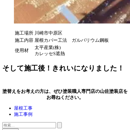
施工場所
川崎市中原区
施工内容
屋根カバー工法 ガルバリウム鋼板
太平産業(株)
使用材
カレッセS遮熱
そして施工後！きれいになりました！
塗替えをお考えの方は、ぜひ塗装職人専門店の山佐塗装店を
お尋ねください。
屋根工事
施工事例
検