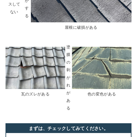
が
スして
す
ない
る
屋根に破損がある
塗
膜
の
剥
が
れ
が
瓦のズレがある
色の変色がある
あ
る
まずは、チェックしてみてください。